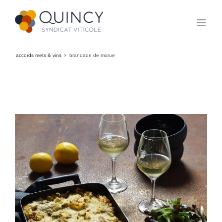
Passer
au
contenu
›
accords mets & vins
brandade de morue
Voir
l'image
agrandie